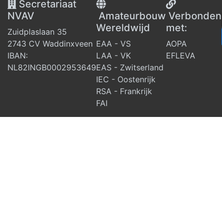
Secretariaat
NVAV
Amateurbouw
V
erbonden
Wereldwijd
met:
Zuidplaslaan 35
2743 CV Waddinxveen
EAA - VS
AOPA
IBAN:
LAA - VK
EFLEVA
NL82INGB0002953649
EAS - Zwitserland
IEC - Oostenrijk
RSA - Frankrijk
FAI