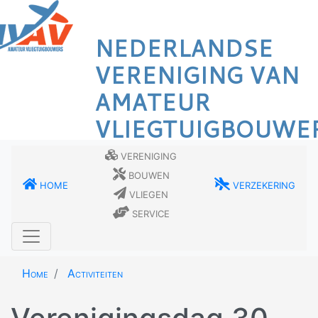
Overslaan
en
NEDERLANDSE
naar
de
VERENIGING VAN
inhoud
AMATEUR
gaan
VLIEGTUIGBOUWE
Vereniging
Bouwen
Home
Verzekering
Vliegen
Service
Home
Activiteiten