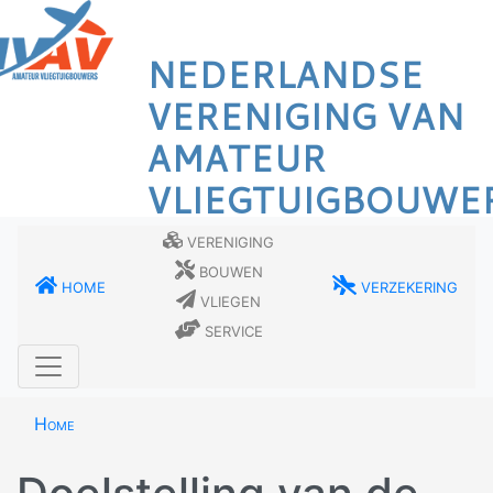
Overslaan
en
NEDERLANDSE
naar
de
VERENIGING VAN
inhoud
AMATEUR
gaan
VLIEGTUIGBOUWE
Vereniging
Bouwen
Home
Verzekering
Vliegen
Service
Home