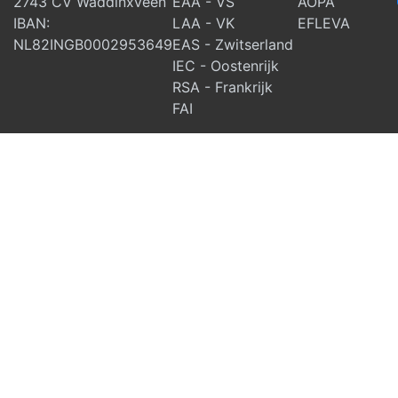
2743 CV Waddinxveen
EAA - VS
AOPA
IBAN:
LAA - VK
EFLEVA
NL82INGB0002953649
EAS - Zwitserland
IEC - Oostenrijk
RSA - Frankrijk
FAI