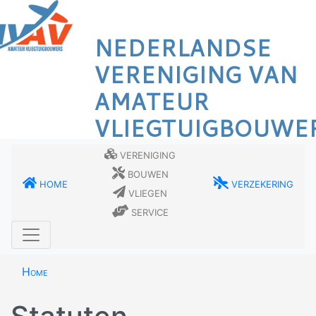
Overslaan
en
NEDERLANDSE
naar
de
VERENIGING VAN
inhoud
AMATEUR
gaan
VLIEGTUIGBOUWE
Vereniging
Bouwen
Home
Verzekering
Vliegen
Service
Home