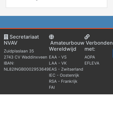
Secretariaat
NVAV
Amateurbouw
V
erbonden
Wereldwijd
met:
Zuidplaslaan 35
2743 CV Waddinxveen
EAA - VS
AOPA
IBAN:
LAA - VK
EFLEVA
NL82INGB0002953649
EAS - Zwitserland
IEC - Oostenrijk
RSA - Frankrijk
FAI