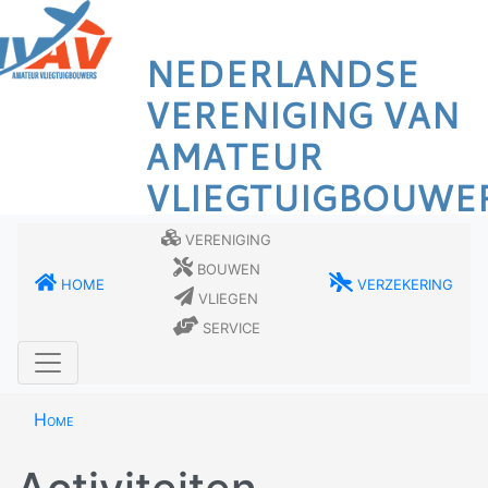
Overslaan
en
NEDERLANDSE
naar
de
VERENIGING VAN
inhoud
AMATEUR
gaan
VLIEGTUIGBOUWE
Vereniging
Bouwen
Home
Verzekering
Vliegen
Service
Home