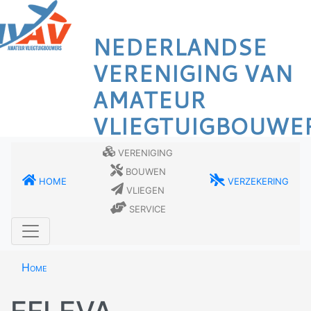
Overslaan
en
NEDERLANDSE
naar
de
VERENIGING VAN
inhoud
AMATEUR
gaan
VLIEGTUIGBOUWE
Vereniging
Bouwen
Home
Verzekering
Vliegen
Service
Home