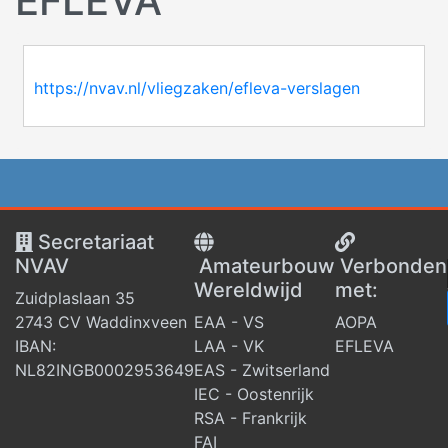
EFLEVA
https://nvav.nl/vliegzaken/efleva-verslagen
Secretariaat
NVAV
Amateurbouw
V
erbonden
Wereldwijd
met:
Zuidplaslaan 35
2743 CV Waddinxveen
EAA - VS
AOPA
IBAN:
LAA - VK
EFLEVA
NL82INGB0002953649
EAS - Zwitserland
IEC - Oostenrijk
RSA - Frankrijk
FAI