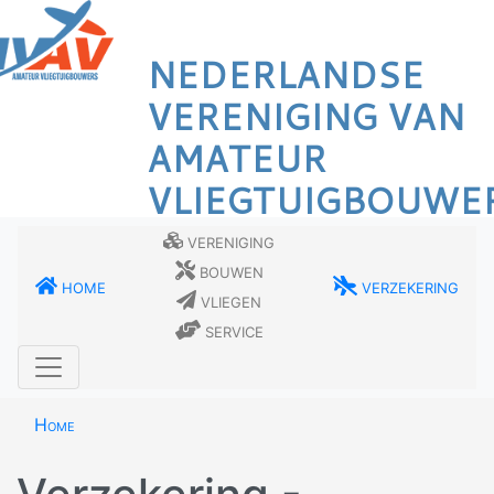
Overslaan
en
NEDERLANDSE
naar
de
VERENIGING VAN
inhoud
AMATEUR
gaan
VLIEGTUIGBOUWE
Vereniging
Bouwen
Home
Verzekering
Vliegen
Service
Home