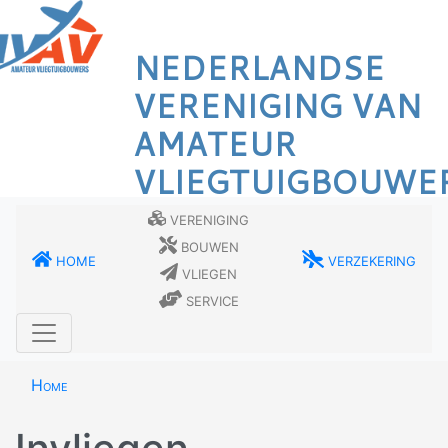
Overslaan
en
NEDERLANDSE
naar
de
VERENIGING VAN
inhoud
AMATEUR
gaan
VLIEGTUIGBOUWE
Vereniging
Bouwen
Home
Verzekering
Vliegen
Service
Home