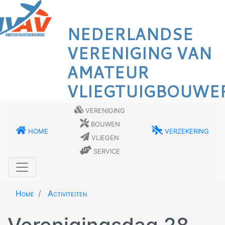
Overslaan
en
NEDERLANDSE
naar
de
VERENIGING VAN
inhoud
AMATEUR
gaan
VLIEGTUIGBOUWE
Vereniging
Bouwen
Home
Verzekering
Vliegen
Service
Home
Activiteiten