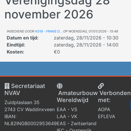
Verenigingsdag 28
november 2026
Ingediend door
N318 - Frans D…
op
woensdag, 07/01/2026 - 15:48
Datum en tijd
:
zaterdag, 28/11/2026 - 10:30
Eindtijd
:
zaterdag, 28/11/2026 - 14:00
Kosten
:
€0
Secretariaat
NVAV
Amateurbouw
V
erbonden
Wereldwijd
met:
Zuidplaslaan 35
2743 CV Waddinxveen
EAA - VS
AOPA
IBAN:
LAA - VK
EFLEVA
NL82INGB0002953649
EAS - Zwitserland
IEC - Oostenrijk