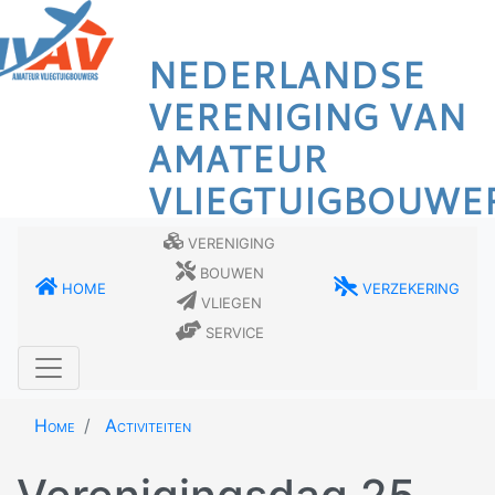
Overslaan
en
NEDERLANDSE
naar
de
VERENIGING VAN
inhoud
AMATEUR
gaan
VLIEGTUIGBOUWE
Vereniging
Bouwen
Home
Verzekering
Vliegen
Service
Home
Activiteiten