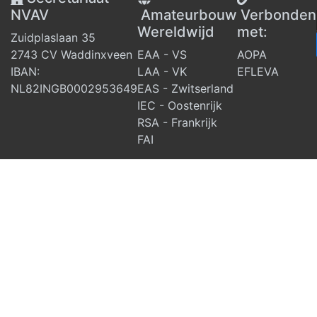
NVAV
Amateurbouw
V
erbonden
Wereldwijd
met:
Zuidplaslaan 35
2743 CV Waddinxveen
EAA - VS
AOPA
IBAN:
LAA - VK
EFLEVA
NL82INGB0002953649
EAS - Zwitserland
IEC - Oostenrijk
RSA - Frankrijk
FAI