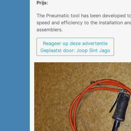
Prijs
:
The Pneumatic tool has been developed to 
speed and efficiency to the installation an
assemblers.
Reageer op deze advertentie
Geplaatst door: Joop Sint Jago