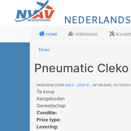
Overslaan
en
NEDERLANDS
naar
de
inhoud
Home
Vereniging
Bouwe
gaan
Home
Pneumatic Cleko 
Ingediend door
N663 - Joop Si…
op
vrijdag, 22/11/2024 
Te koop
Aangeboden
Gereedschap
Conditie
:
Price type
:
Levering
: