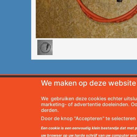
We maken op deze website 
Secretariaat NVAV
Amat
Zuidplaslaan 35
EAA - VS
We gebruiken deze cookies echter uitslu
2743 CV Waddinxveen
LAA - VK
marketing- of advertentie doeleinden. O
IBAN: NL82INGB0002953649
EAS - Zwi
derden.
IEC - Oos
Door de knop "Accepteren" te selecteren
RSA - Fra
Een cookie is een eenvoudig klein bestandje dat met
FAI
uw browser op uw harde schrijf van uw computer wo