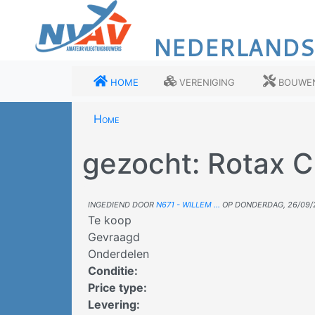
Overslaan
en
NEDERLANDS
naar
de
inhoud
Home
Vereniging
Bouwe
gaan
Home
gezocht: Rotax C
Ingediend door
N671 - Willem …
op
donderdag, 26/09/2
Te koop
Gevraagd
Onderdelen
Conditie
:
Price type
:
Levering
: