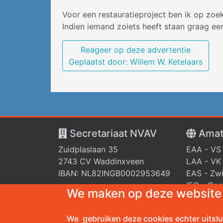
Voor een restauratieproject ben ik op zoe
Indien iemand zoiets heeft staan graag ee
Reageer op deze advertentie
Geplaatst door: Willem W. Ketelaars
Secretariaat NVAV
Amat
Zuidplaslaan 35
EAA - VS
2743 CV Waddinxveen
LAA - VK
IBAN: NL82INGB0002953649
EAS - Zwi
IEC - Oos
We maken op deze website 
RSA - Fra
FAI
We gebruiken deze cookies echter uitslu