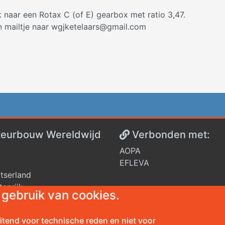
k naar een Rotax C (of E) gearbox met ratio 3,47.
n mailtje naar wgjketelaars@gmail.com
eurbouw Wereldwijd
V
erbonden met:
AOPA
EFLEVA
tserland
tenrijk
gebruik van cookies.
nkrijk
itend voor technische reden en niet voor