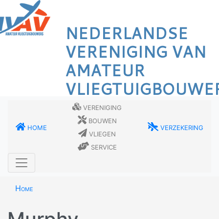
Overslaan
en
NEDERLANDSE
naar
de
VERENIGING VAN
inhoud
AMATEUR
gaan
VLIEGTUIGBOUWE
Vereniging
Bouwen
Home
Verzekering
Vliegen
Service
Home