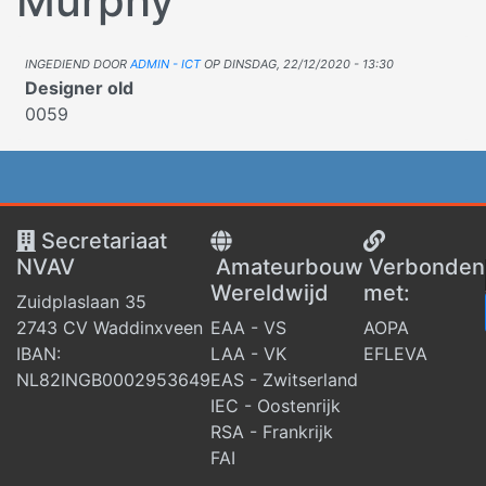
Murphy
Ingediend door
admin - ICT
op
dinsdag, 22/12/2020 - 13:30
Designer old
0059
Secretariaat
NVAV
Amateurbouw
V
erbonden
Wereldwijd
met:
Zuidplaslaan 35
2743 CV Waddinxveen
EAA - VS
AOPA
IBAN:
LAA - VK
EFLEVA
NL82INGB0002953649
EAS - Zwitserland
IEC - Oostenrijk
RSA - Frankrijk
FAI