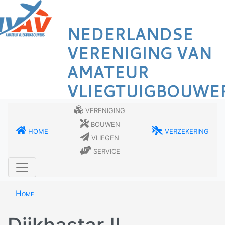
Overslaan
en
NEDERLANDSE
naar
de
VERENIGING VAN
inhoud
AMATEUR
gaan
VLIEGTUIGBOUWE
Vereniging
Bouwen
Home
Verzekering
Vliegen
Service
Home