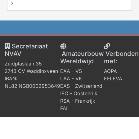
3
Secretariaat
NVAV
Amateurbouw
V
erbonden
Wereldwijd
met:
Zuidplaslaan 35
2743 CV Waddinxveen
EAA - VS
AOPA
IBAN:
LAA - VK
EFLEVA
NL82INGB0002953649
EAS - Zwitserland
IEC - Oostenrijk
RSA - Frankrijk
FAI