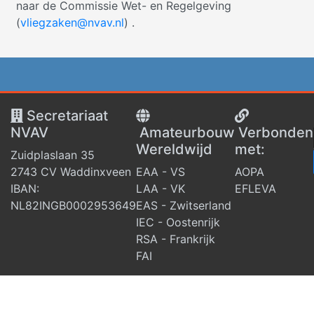
naar de Commissie Wet- en Regelgeving
(
vliegzaken@nvav.nl
) .
Secretariaat
NVAV
Amateurbouw
V
erbonden
Wereldwijd
met:
Zuidplaslaan 35
2743 CV Waddinxveen
EAA - VS
AOPA
IBAN:
LAA - VK
EFLEVA
NL82INGB0002953649
EAS - Zwitserland
IEC - Oostenrijk
RSA - Frankrijk
FAI