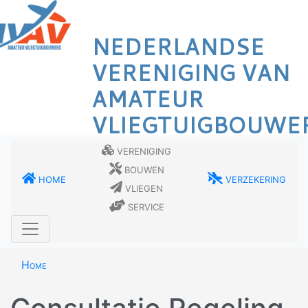
Overslaan
en
NEDERLANDSE
naar
de
VERENIGING VAN
inhoud
AMATEUR
gaan
VLIEGTUIGBOUWE
Vereniging
Bouwen
Home
Verzekering
Vliegen
Service
Home