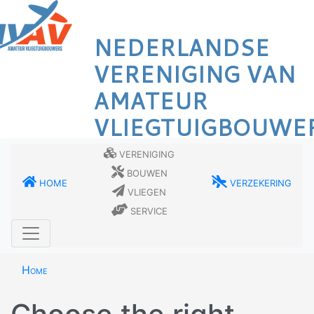
Overslaan
en
NEDERLANDSE
naar
de
VERENIGING VAN
inhoud
AMATEUR
gaan
VLIEGTUIGBOUWE
Vereniging
Bouwen
Home
Verzekering
Vliegen
Service
Home