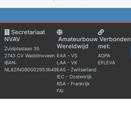
Secretariaat
NVAV
Amateurbouw
V
erbonden
Wereldwijd
met:
Zuidplaslaan 35
2743 CV Waddinxveen
EAA - VS
AOPA
IBAN:
LAA - VK
EFLEVA
NL82INGB0002953649
EAS - Zwitserland
IEC - Oostenrijk
RSA - Frankrijk
FAI